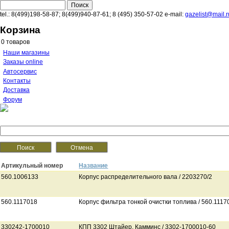
Перейти к основному содержанию
Поиск
Форма поиска
tel.:
8(499)198-58-87
;
8(499)940-87-61
;
8 (495) 350-57-02
e-mail:
gazelist@mail.r
Корзина
0
товаров
Наши магазины
Заказы online
Автосервис
Контакты
Доставка
Форум
Артикульный номер
Название
560.1006133
Корпус распределительного вала / 2203270/2
560.1117018
Корпус фильтра тонкой очистки топлива / 560.1117
330242-1700010
КПП 3302 Штайер, Камминс / 3302-1700010-60