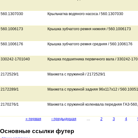
560.1307030
Крыльчатка водяного насоса / 560.1307030
560.1006173
Крышка зубчатого ремня нижняя / 560.1006173
560.1006176
Крышка зубчатого ремня средняя / 560.1006176
330242-1701040
Крышка подшипника первичного вала / 330242-17
2172529/1
Манжета с пружиной / 2172529/1
2172289/1
Манжета с пружиной задняя 96х117х12 / 560.1005
2170276/1
Манжета с пружиной коленвала передняя ГАЗ-560, 
« первая
‹ предыдущая
…
2
3
4
Страницы
Основные ссылки футер