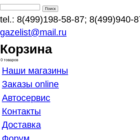
Перейти к основному содержанию
Поиск
Форма поиска
tel.:
8(499)198-58-87
;
8(499)940-8
gazelist@mail.ru
Корзина
0
товаров
Наши магазины
Заказы online
Автосервис
Контакты
Доставка
Форум