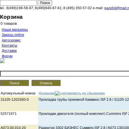
Перейти к основному содержанию
Поиск
Форма поиска
tel.:
8(499)198-58-87
;
8(499)940-87-61
;
8 (495) 350-57-02
e-mail:
gazelist@mail.r
Корзина
0
товаров
Наши магазины
Заказы online
Автосервис
Контакты
Доставка
Форум
Артикульный номер
Название
31105-1203360-0
Прокладка трубы приемной Камминс ISF 2.8 / 31105-1
52571871
Прокладки двигателя (полный комплект) Cummins ISF 2
А073.00.010-20
Радиатор 3302 БИЗНЕС Cuммins ISF 2.8 / A073.13010