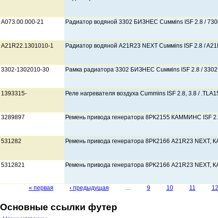
А073.00.000-21
Радиатор водяной 3302 БИЗНЕС Cuммins ISF 2.8 / 73
A21R22.1301010-1
Радиатор водяной A21R23 NEXT Cuммins ISF 2.8 / A2
3302-1302010-30
Рамка радиатора 3302 БИЗНЕС Cuммins ISF 2.8 / 330
1393315-
Реле нагревателя воздуха Cummins ISF 2.8, 3.8 / .ТLА1
3289897
Ремень привода генератора 8РК2155 КАММИНС ISF 2.
531282
Ремень привода генератора 8РК2166 А21R23 NEXT, К
5312821
Ремень привода генератора 8РК2166 А21R23 NEXT, К
« первая
‹ предыдущая
…
9
10
11
1
Страницы
Основные ссылки футер